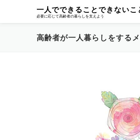
コ
一人でできることできないこ
ン
必要に応じて高齢者の暮らしを支えよう
テ
ン
ツ
高齢者が一人暮らしをする
へ
ス
キ
ッ
プ