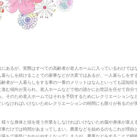
向にあるが、実際はすべての高齢者が老人ホームに入っているわけでは
人暮らしを続けることでの家事などが大変ではあるが、一人暮らしをす
高齢者が一人暮らしをする事の一番のメリットはなんといっても認知症
と進む傾向が見られ、老人ホームなどで他の誰かにお世話を任せて自分
る。そのため老人ホームではそれを予防するためにレクリエーションな
ていなければいけないためレクリエーションの時間にも限りが有るのが
、様々な身体と頭を使う作業をしなければいけないため脳や身体が衰え
家事だけでは時間があまってしまい、農業などを始めるのもこれが理由
が落ちて病気にかかりやすくなってしまうが、農業などをすることで植