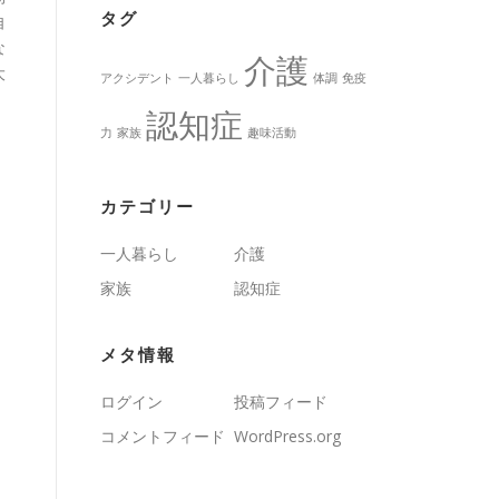
タグ
自
な
介護
大
アクシデント
一人暮らし
体調
免疫
認知症
力
家族
趣味活動
カテゴリー
一人暮らし
介護
家族
認知症
メタ情報
ログイン
投稿フィード
コメントフィード
WordPress.org